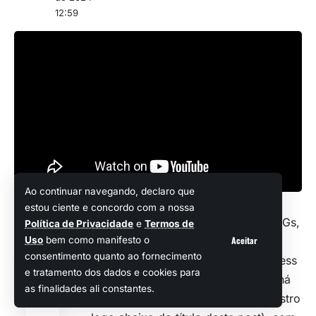
12:59
Ao continuar navegando, declaro que
estou ciente e concordo com a nossa
Chamando a atenção dos fãs de RPGs,
Política de Privacidade
e
Termos de
Aceitar
Uso
bem como manifesto o
os devs da Dreamate e a publisher
Compartilhar
consentimento quanto ao fornecimento
Fulqrum Publishing liberaram um press
e tratamento dos dados e cookies para
release e um trailer especial agora há
as finalidades ali constantes.
pouco (você poderá conferir o registro