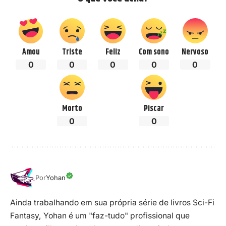
Amou
Triste
Feliz
Com sono
Nervoso
0
0
0
0
0
Morto
Piscar
0
0
Por
Yohan
Ainda trabalhando em sua própria série de livros Sci-Fi
Fantasy, Yohan é um "faz-tudo" profissional que