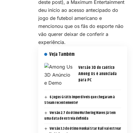
deste post), a Maximum Entertainment
deu início ao acesso antecipado do
jogo de futebol americano e
mencionou que os fãs do esporte não
vão querer deixar de conferir a
experiência.
Veja Também
Versão 3D do caótico
Among Us é anunciada
para PC
6 Jogos Grátis imperdíveis que chegaram à
Steam recentemente!
Versão 2.7 do ótimo Wuthering Waves já tem
uma data de estreia definida
Versão 3.3 do ótimo Honkai Star Rail vai estrear