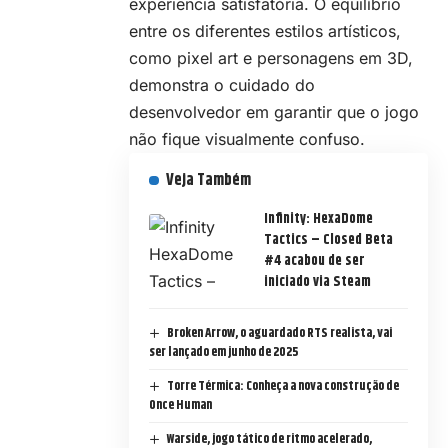
experiência satisfatória. O equilíbrio
entre os diferentes estilos artísticos,
como
pixel art
e personagens em 3D,
demonstra o cuidado do
desenvolvedor em garantir que o jogo
não fique visualmente confuso.
Veja Também
Infinity: HexaDome
Tactics – Closed Beta
#4 acabou de ser
iniciado via Steam
Broken Arrow, o aguardado RTS realista, vai
ser lançado em junho de 2025
Torre Térmica: Conheça a nova construção de
Once Human
Warside, jogo tático de ritmo acelerado,