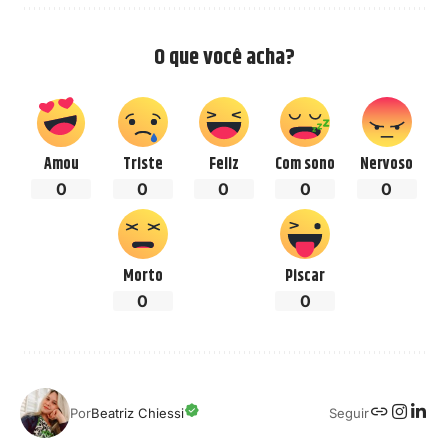
O que você acha?
Amou
Triste
Feliz
Com sono
Nervoso
0
0
0
0
0
Morto
Piscar
0
0
Seguir
Por
Beatriz Chiessi