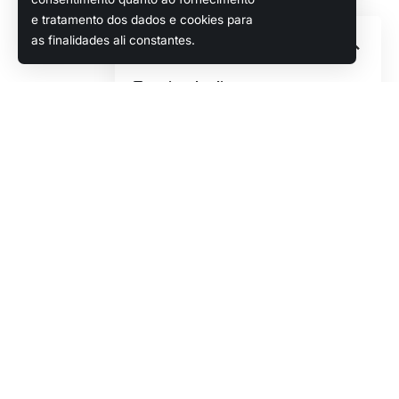
Steam.
e tratamento dos dados e cookies para
Sumário
as finalidades ali constantes.
Motivos do adiamento
Aperfeiçoamentos e polimentos
adicionais
Adições e melhorias previstas
Motivos do adiamento
Popular