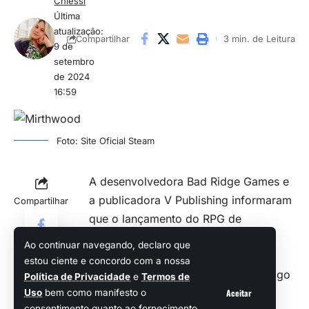
Chiessi
Última
atualização:
3 min. de Leitura
Compartilhar
9 de
setembro
de 2024
16:59
Foto: Site Oficial Steam
A desenvolvedora Bad Ridge Games e
a publicadora V Publishing informaram
Compartilhar
que o lançamento do RPG de
simulação de vida
medieval
,
Ao continuar navegando, declaro que
Mirthwood, será adiado de 11 de
estou ciente e concordo com a nossa
setembro para 6 de novembro. O jogo
Política de Privacidade
e
Termos de
será disponibilizado para PC via
Aceitar
Uso
bem como manifesto o
consentimento quanto ao fornecimento