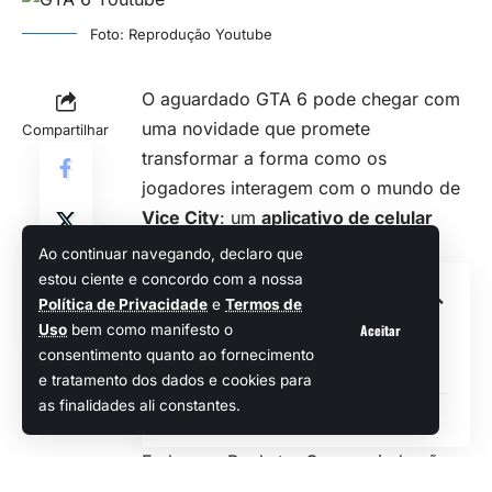
Foto: Reprodução Youtube
O aguardado GTA 6 pode chegar com
uma novidade que promete
Compartilhar
transformar a forma como os
jogadores interagem com o mundo de
Vice City
: um
aplicativo de celular
complementar ao jogo
.
Ao continuar navegando, declaro que
estou ciente e concordo com a nossa
Sumário
Política de Privacidade
e
Termos de
Aceitar
Uso
bem como manifesto o
Vaga de emprego sugere novidade a
consentimento quanto ao fornecimento
caminho
e tratamento dos dados e cookies para
as finalidades ali constantes.
Rockstar mantém silêncio
Embora a Rockstar Games ainda não
tenha confirmado oficialmente a