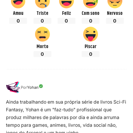
Amou
Triste
Feliz
Com sono
Nervoso
0
0
0
0
0
Morto
Piscar
0
0
Por
Yohan
Ainda trabalhando em sua própria série de livros Sci-Fi
Fantasy, Yohan é um "faz-tudo" profissional que
produz milhares de palavras por dia e ainda arruma
tempo para games, animes, livros, vida social não,
jogos do Arsenal e um bom vinho.