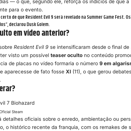
dias — o que, segundo ele, reforça os indícios de que a
nte para o evento.
certo de que Resident Evil 9 será revelado na Summer Game Fest. Os 
os”, declarou Dusk Golem.
ulto em vídeo anterior?
 sobre
Resident Evil 9
se intensificaram desde o final de 
ter visto um possível
teaser oculto
no conteúdo promoc
ia de placas no vídeo formaria o número
9 em algaris
e aparecesse de fato fosse
XI
(11), o que gerou debate
.
erar?
 Oficial Steam
á detalhes oficiais sobre o enredo, ambientação ou pe
to, o histórico recente da franquia, com os remakes de