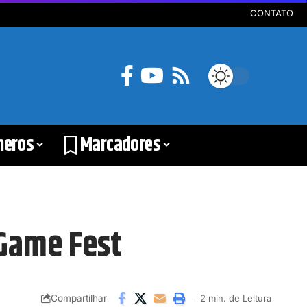
CONTATO
neros
Marcadores
 Game Fest
Compartilhar
2 min. de Leitura