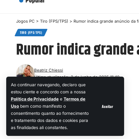
Popular
Jogos PC
>
Tiro (FPS/TPS)
>
Rumor indica grande anúncio da f
TIRO (FPS/TPS)
Rumor indica grande 
Beatriz Chiessi
Última atualização: 2 de junho de 2025 11:40
Ao continuar navegando, declaro que
estou ciente e concordo com a nossa
Política de Privacidade
e
Termos de
Aceitar
Uso
bem como manifesto o
consentimento quanto ao fornecimento
e tratamento dos dados e cookies para
as finalidades ali constantes.