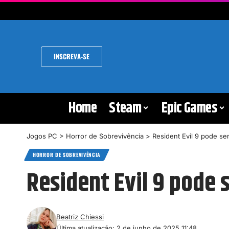
INSCREVA-SE
Home
Steam
Epic Games
Jogos PC
>
Horror de Sobrevivência
>
Resident Evil 9 pode s
HORROR DE SOBREVIVÊNCIA
Resident Evil 9 pode
Beatriz Chiessi
Última atualização: 2 de junho de 2025 11:48