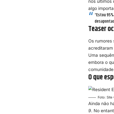
nos últimos 
algo importa
“Estou 95% 
desapontad
Teaser oc
Os rumores
acreditaram 
Uma sequênc
embora o qu
comunidade
O que esp
Foto: Site
Ainda não h
9
. No entan