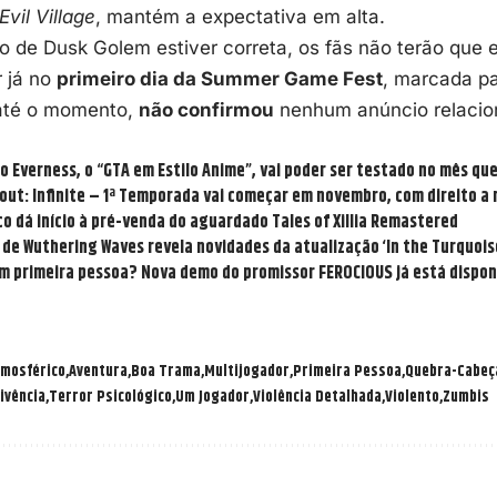
Evil Village
, mantém a expectativa em alta.
o de Dusk Golem estiver correta, os fãs não terão que 
 já no
primeiro dia da Summer Game Fest
, marcada p
até o momento,
não confirmou
nenhum anúncio relaci
o Everness, o “GTA em Estilo Anime”, vai poder ser testado no mês qu
out: Infinite – 1ª Temporada vai começar em novembro, com direito a
o dá início à pré-venda do aguardado Tales of Xillia Remastered
r de Wuthering Waves revela novidades da atualização ‘In the Turquoi
 em primeira pessoa? Nova demo do promissor FEROCIOUS já está dispon
mosférico
Aventura
Boa Trama
Multijogador
Primeira Pessoa
Quebra-Cabeç
ivência
Terror Psicológico
Um Jogador
Violência Detalhada
Violento
Zumbis