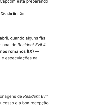
Capcom
está preparando
fãs não ficarão
abril, quando alguns fãs
ional de
Resident Evil 4
.
mos romanos (IX)
—
s e especulações na
rsonagens de
Resident Evil
 sucesso e a boa recepção