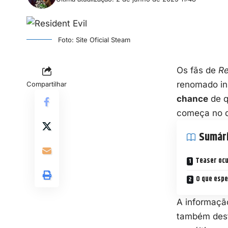
Foto: Site Oficial Steam
Os fãs de
Re
renomado in
Compartilhar
chance
de 
começa no 
Sumár
Teaser ocu
O que espe
A informação
também des