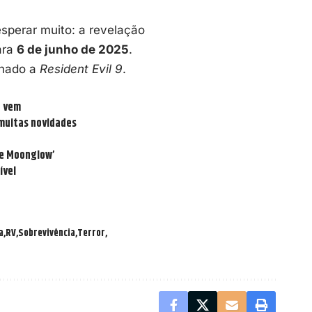
esperar muito: a revelação
ara
6 de junho de 2025
.
onado a
Resident Evil 9
.
e vem
 muitas novidades
se Moonglow’
ível
a
RV
Sobrevivência
Terror