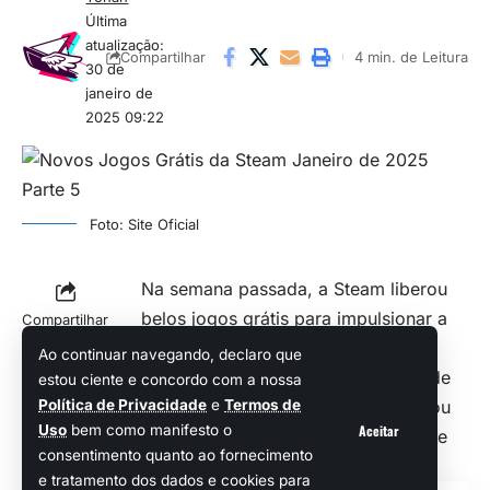
Última
atualização:
4 min. de Leitura
Compartilhar
30 de
janeiro de
2025 09:22
Foto: Site Oficial
Na semana passada, a Steam liberou
belos
jogos grátis
para impulsionar a
Compartilhar
jogatina da galera gamer, mas a
Ao continuar navegando, declaro que
verdade é que os devs não param de
estou ciente e concordo com a nossa
Política de Privacidade
e
Termos de
lançar novidades na loja da Valve, ou
Aceitar
Uso
bem como manifesto o
seja, já temos mais uma boa série de
consentimento quanto ao fornecimento
experiências gratuitas à disposição.
e tratamento dos dados e cookies para