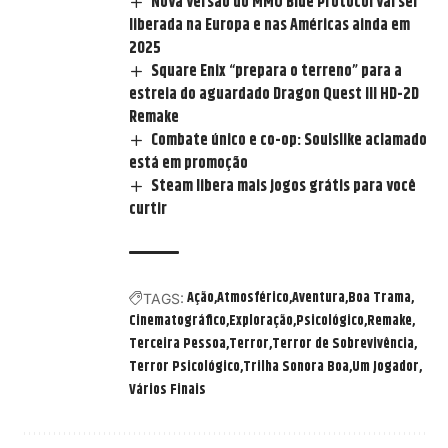
Nova versão do MMO Blue Protocol vai ser
liberada na Europa e nas Américas ainda em
2025
Square Enix “prepara o terreno” para a
estreia do aguardado Dragon Quest III HD-2D
Remake
Combate único e co-op: Soulslike aclamado
está em promoção
Steam libera mais jogos grátis para você
curtir
Ação
Atmosférico
Aventura
Boa Trama
TAGS:
Cinematográfico
Exploração
Psicológico
Remake
Terceira Pessoa
Terror
Terror de Sobrevivência
Terror Psicológico
Trilha Sonora Boa
Um Jogador
Vários Finais