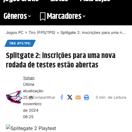
Gêneros
Marcadores
Jogos PC
>
Tiro (FPS/TPS)
>
Splitgate 2: inscrições para uma nova rodada de testes estão abertas
TIRO (FPS/TPS)
Splitgate 2: inscrições para uma nova
rodada de testes estão abertas
Yohan
Última
atualização:
25 de
3 min. de Leitura
Compartilhar
novembro
de 2024
06:25