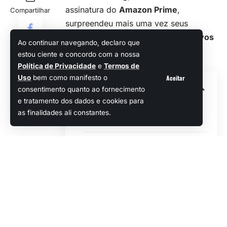
assinatura do
Amazon Prime
,
Compartilhar
surpreendeu mais uma vez seus
membros com a adição de
seis novos
Ao continuar navegando, declaro que
jogos gratuitos
ao catálogo de
estou ciente e concordo com a nossa
novembro.
Política de Privacidade
e
Termos de
Aceitar
Uso
bem como manifesto o
Sumário
consentimento quanto ao fornecimento
e tratamento dos dados e cookies para
Quais são os novos jogos grátis da
as finalidades ali constantes.
Prime Gaming
Mais jogos chegam em 27 de
novembro
Como resgatar os jogos grátis do Prime
Gaming?
Vantagens adicionais do Amazon
Prime