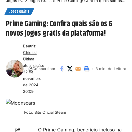
Jogos PC
>
Jogos Grátis
>
Prime Gaming: Confira quais são os 6 novos jogos grátis da plataforma!
JOGOS GRÁTIS
Prime Gaming: Confira quais são os 6
novos jogos grátis da plataforma!
Beatriz
Chiessi
Última
atualização:
3 min. de Leitura
Compartilhar
22 de
novembro
de 2024
20:09
Foto: Site Oficial Steam
O Prime Gaming, benefício incluso na