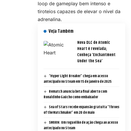
loop de gameplay bem intenso e
tiroteios capazes de elevar o nível da
adrenalina.
Veja Também
Nova DLC de Atomic
Heart é revelada;
Conheça ‘Enchantment
Under the Sea’
“Hyper Light Breaker” chega em acesso
antecipado no Steam em 15 de janeiro de 2025
Rematch anuncia beta final aberto com
Ronaldinho Gaúcho como embaixador
Sea of Stars recebe expansão gratuita “Throes
of the Watchmaker” em 20 de maio
SWORN: Um roguelike de ação chega ao acesso
antecipado no Steam