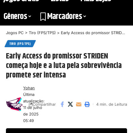
Gêneros
Marcadores
Jogos PC
>
Tiro (FPS/TPS)
>
Early Access do promissor STRIDEN começa hoje e a luta pela sobrevivência promete ser intensa
TIRO (FPS/TPS)
Early Access do promissor STRIDEN
começa hoje e a luta pela sobrevivência
promete ser intensa
Yohan
Última
atualização:
4 min. de Leitura
Compartilhar
11 de julho
de 2025
05:49