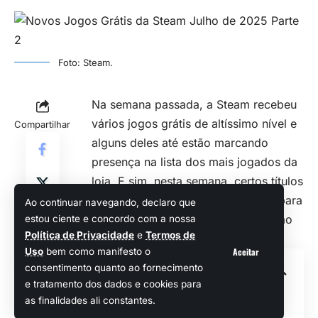
Foto: Steam.
Na semana passada, a Steam recebeu
vários jogos grátis de altíssimo nível e
Compartilhar
alguns deles até estão marcando
presença na lista dos mais jogados da
loja. E sim, nesta semana, certos títulos
muito promissores (com potencial para
Ao continuar navegando, declaro que
fazer o mesmo) ficaram à disposição
estou ciente e concordo com a nossa
Política de Privacidade
e
Termos de
dos players.
Aceitar
Uso
bem como manifesto o
Sumário
consentimento quanto ao fornecimento
e tratamento dos dados e cookies para
as finalidades ali constantes.
Anarchy Legends Online