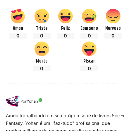
Amou
Triste
Feliz
Com sono
Nervoso
0
0
0
0
0
Morto
Piscar
0
0
Por
Yohan
Ainda trabalhando em sua própria série de livros Sci-Fi
Fantasy, Yohan é um "faz-tudo" profissional que
produz milhares de palavras por dia e ainda arruma