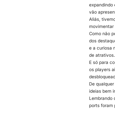
expandindo e
vão apresent
Aliás, tive
movimentar 
Como não pod
dos destaque
e a curiosa
de atrativos.
E só para c
os players 
desbloqueada
De qualquer 
ideias bem i
Lembrando qu
ports foram