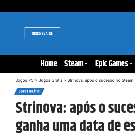
INSCREVA-SE
Home
Steam
Epic Games
Jogos PC
>
Jogos Grátis
>
Strinova: após o sucesso no Steam 
JOGOS GRÁTIS
Strinova: após o suc
ganha uma data de es