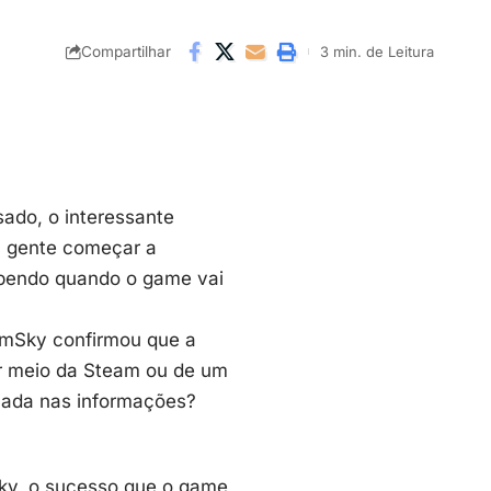
Compartilhar
3 min. de Leitura
ado, o interessante
a gente começar a
sabendo quando o game vai
eamSky confirmou que a
or meio da
Steam
ou de um
lhada nas informações?
ky, o sucesso que o game