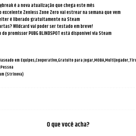
eybreak é a nova atualização que chega este mês
do excelente Zenless Zone Zero vai estrear na semana que vem
elter é liberado gratuitamente na Steam
rtas? Wildcard vai poder ser testado em breve!
 do promissor PUBG BLINDSPOT está disponível via Steam
Baseado em Equipes
Cooperativo
Gratuito para Jogar
MOBA
Multijogador
Tir
 Pessoa
am (Strinova)
O que você acha?