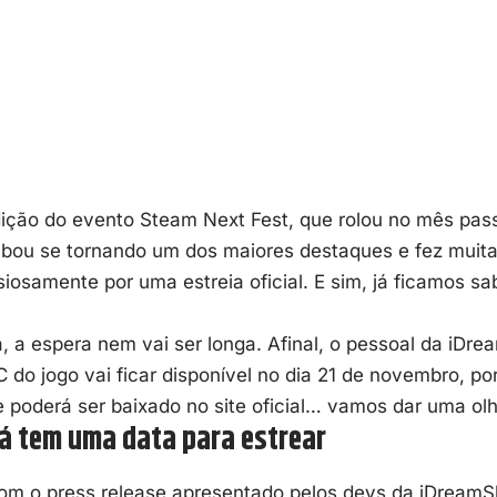
ição do evento Steam Next Fest, que rolou no mês pass
abou se tornando um dos maiores destaques e fez muit
iosamente por uma estreia oficial. E sim, já ficamos 
, a espera nem vai ser longa. Afinal, o pessoal da iDr
 do jogo vai ficar disponível no dia 21 de novembro, p
e poderá ser baixado no site oficial… vamos dar uma o
já tem uma data para estrear
om o press release apresentado pelos devs da iDreamS