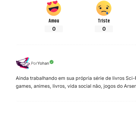
Amou
Triste
0
0
Por
Yohan
Ainda trabalhando em sua própria série de livros Sci
games, animes, livros, vida social não, jogos do Ars