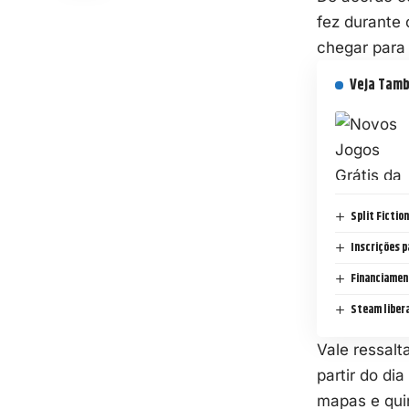
fez durante 
chegar para 
Veja Tam
Split Fictio
Inscrições p
Financiamen
Steam libera
Vale ressalt
partir do di
mapas e qui