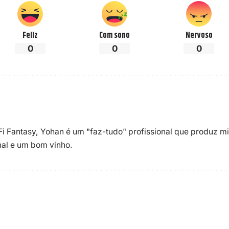
Feliz
Com sono
Nervoso
0
0
0
-Fi Fantasy, Yohan é um "faz-tudo" profissional que produz m
enal e um bom vinho.