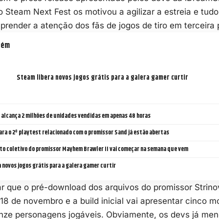
o Steam Next Fest os motivou a agilizar a estreia e tud
prender a atenção dos fãs de jogos de tiro em terceira
bém
Steam libera novos jogos grátis para a galera gamer curtir
n alcança 2 milhões de unidades vendidas em apenas 48 horas
ara o 2º playtest relacionado com o promissor Sand já estão abertas
to coletivo do promissor Mayhem Brawler II vai começar na semana que vem
 novos jogos grátis para a galera gamer curtir
ar que o pré-download dos arquivos do promissor Strinov
a 18 de novembro e a build inicial vai apresentar cinco 
nze personagens jogáveis. Obviamente, os devs já menc