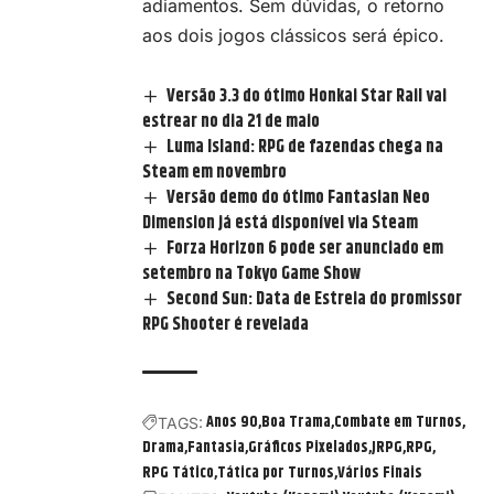
adiamentos. Sem dúvidas, o retorno
aos dois jogos clássicos será épico.
Versão 3.3 do ótimo Honkai Star Rail vai
estrear no dia 21 de maio
Luma Island: RPG de fazendas chega na
Steam em novembro
Versão demo do ótimo Fantasian Neo
Dimension já está disponível via Steam
Forza Horizon 6 pode ser anunciado em
setembro na Tokyo Game Show
Second Sun: Data de Estreia do promissor
RPG Shooter é revelada
Anos 90
Boa Trama
Combate em Turnos
TAGS:
Drama
Fantasia
Gráficos Pixelados
JRPG
RPG
RPG Tático
Tática por Turnos
Vários Finais