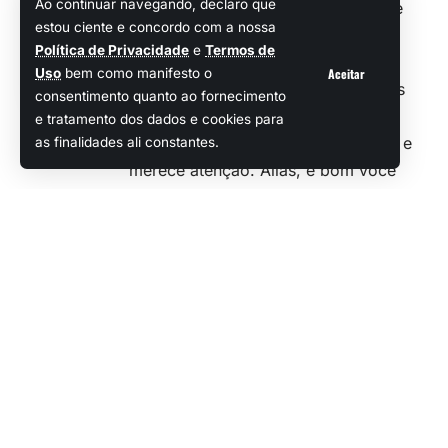
Ao continuar navegando, declaro que
um presente gratuito que acabou de
estou ciente e concordo com a nossa
ficar disponível via GOG.
Política de Privacidade
e
Termos de
Isso mesmo! A loja da CD Projekt
Aceitar
Uso
bem como manifesto o
resolveu surpreender os players dos
consentimento quanto ao fornecimento
PCs e liberou o excelente Oaken. O
e tratamento dos dados e cookies para
game é um roguelike digno de nota e
as finalidades ali constantes.
merece atenção. Aliás, é bom você
correr para fazer o resgate, pois a
oferta vai expirar em cerca de 70
horas… vamos conferir as
informações?
Oaken disponível para
resgate gratuito e
permanente
De acordo com as explicações dadas