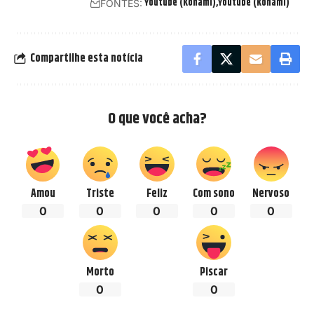
Youtube (Konami)
Youtube (Konami)
FONTES:
Compartilhe esta notícia
O que você acha?
Amou
Triste
Feliz
Com sono
Nervoso
0
0
0
0
0
Morto
Piscar
0
0