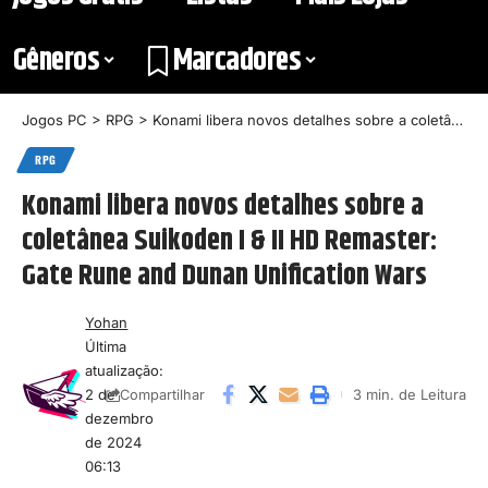
Gêneros
Marcadores
Jogos PC
>
RPG
>
Konami libera novos detalhes sobre a coletânea Suikoden I & II HD Remaster: Gate Rune and Dunan Unification Wars
RPG
Konami libera novos detalhes sobre a
coletânea Suikoden I & II HD Remaster:
Gate Rune and Dunan Unification Wars
Yohan
Última
atualização:
2 de
3 min. de Leitura
Compartilhar
dezembro
de 2024
06:13