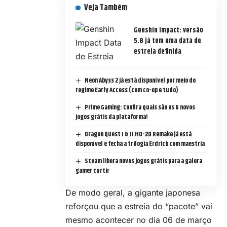
Veja Também
Genshin Impact: versão
5.8 já tem uma data de
estreia definida
Neon Abyss 2 já está disponível por meio do
regime Early Access (com co-op e tudo)
Prime Gaming: Confira quais são os 6 novos
jogos grátis da plataforma!
Dragon Quest I & II HD-2D Remake já está
disponível e fecha a trilogia Erdrick com maestria
Steam libera novos jogos grátis para a galera
gamer curtir
De modo geral, a gigante japonesa
reforçou que a estreia do “pacote” vai
mesmo acontecer no dia 06 de março