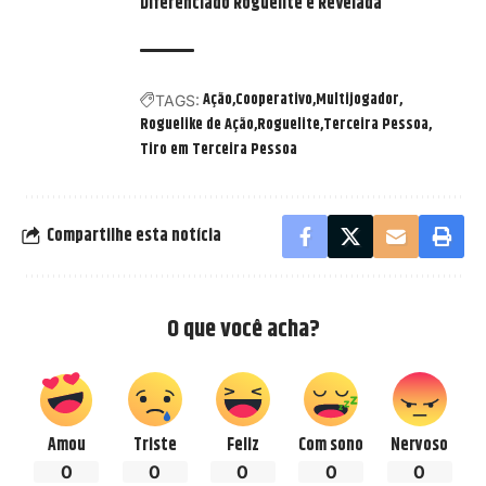
Diferenciado Roguelite é Revelada
Ação
Cooperativo
Multijogador
TAGS:
Roguelike de Ação
Roguelite
Terceira Pessoa
Tiro em Terceira Pessoa
Compartilhe esta notícia
O que você acha?
Amou
Triste
Feliz
Com sono
Nervoso
0
0
0
0
0