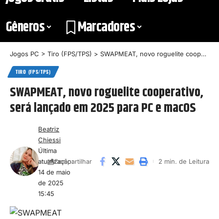
Gêneros
Marcadores
Jogos PC
>
Tiro (FPS/TPS)
>
SWAPMEAT, novo roguelite cooperativo, será lançado em 2025 para PC e macOS
TIRO (FPS/TPS)
SWAPMEAT, novo roguelite cooperativo,
será lançado em 2025 para PC e macOS
Beatriz
Chiessi
Última
atualização:
2 min. de Leitura
Compartilhar
14 de maio
de 2025
15:45