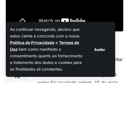
Ao continuar navegando, declaro que
estou ciente e concordo com a nossa
Política de Privacidade
e
Termos de
Se você é fã do fenômeno
Genshin
Aceitar
Uso
bem como manifesto o
Impact
e costuma ficar de olho em
Compartilhar
consentimento quanto ao fornecimento
projetos novos que chegam para tentar
e tratamento dos dados e cookies para
rivalizar com ele, o belíssimo Silver
as finalidades ali constantes.
Palace vai merecer a sua atenção. O
game foi revelado ontem, 13 de maio,
e ganhará versões para PC, consoles e
dispositivos Android e iOS.
Como não poderia deixar de ser, os
devs apresentaram o game com o
apoio de um trailer especial (que você