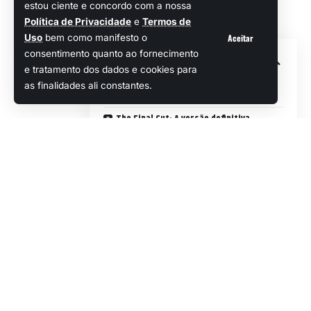
estou ciente e concordo com a nossa
experiências mais inovadoras dos
Política de Privacidade
e
Termos de
últimos anos no mundo dos games.
Aceitar
Uso
bem como manifesto o
consentimento quanto ao fornecimento
Sumário
e tratamento dos dados e cookies para
as finalidades ali constantes.
Uma narrativa única que redefine RPGs
The Final Cut: A versão definitiva
Jogabilidade que coloca sua mente à
prova
Estilo artístico e atmosfera cativante
Replayability e valor pelo preço
Uma narrativa única que
redefine RPGs
Disco Elysium não é apenas um
RPG
;