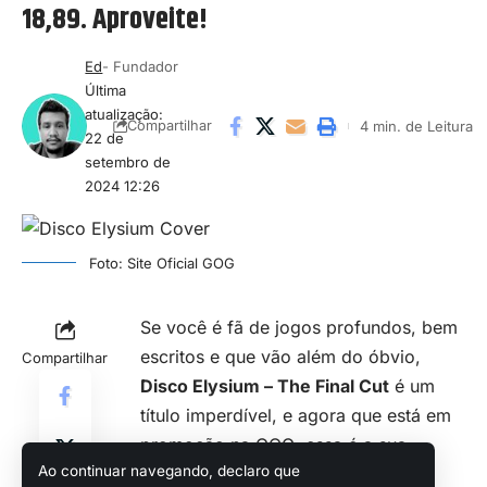
18,89. Aproveite!
Ed
- Fundador
Última
atualização:
4 min. de Leitura
Compartilhar
22 de
setembro de
2024 12:26
Foto: Site Oficial GOG
Se você é fã de jogos profundos, bem
escritos e que vão além do óbvio,
Compartilhar
Disco Elysium – The Final Cut
é um
título imperdível, e agora que está em
promoção na
GOG
, essa é a sua
Ao continuar navegando, declaro que
chance de experimentar uma das