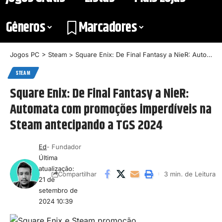
Gêneros
Marcadores
Jogos PC
>
Steam
>
Square Enix: De Final Fantasy a NieR: Automata com promoções imperdíveis na Steam antecipando a TGS 2024
STEAM
Square Enix: De Final Fantasy a NieR:
Automata com promoções imperdíveis na
Steam antecipando a TGS 2024
Ed
- Fundador
Última
atualização:
3 min. de Leitura
Compartilhar
21 de
setembro de
2024 10:39