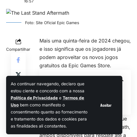
16:57
Foto: Site Oficial Epic Games
Mais uma quinta-feira de 2024 chegou,
e isso significa que os jogadores já
Compartilhar
podem aproveitar os novos jogos
gratuitos da Epic Games Store.
Sumário
Ao continuar navegando, declaro que
estou ciente e concordo com a nossa
TOEM
Política de Privacidade
e
Termos de
The Last Stand: Aftermath
Aceitar
Uso
bem como manifesto o
consentimento quanto ao fornecimento
Nesta semana, os títulos em destaque
e tratamento dos dados e cookies para
as finalidades ali constantes.
são TOEM e The Last Stand: Aftermath,
ambos disponíveis para resgate até a