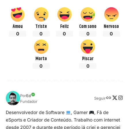
Amou
Triste
Feliz
Com sono
Nervoso
0
0
0
0
0
Morto
Piscar
0
0
Por
Ed
Seguir
Fundador
Desenvolvedor de Software
, Gamer
, Fã de
eSports e Criador de Conteúdo. Trabalho com internet
desde 2007 e durante este período já criei e gerenciei