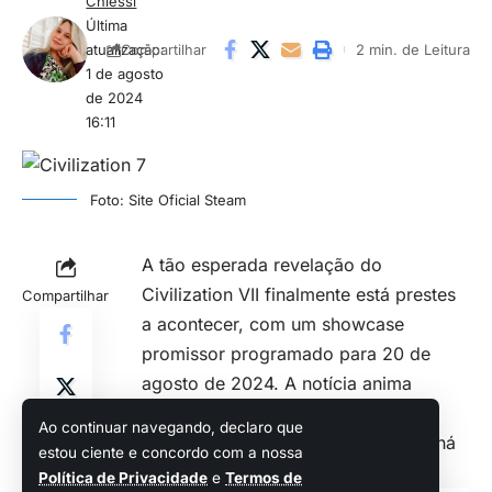
Chiessi
Última
atualização:
2 min. de Leitura
Compartilhar
1 de agosto
de 2024
16:11
Foto: Site Oficial Steam
A tão esperada revelação do
Civilization VII finalmente está prestes
Compartilhar
a acontecer, com um showcase
promissor programado para 20 de
agosto de 2024. A notícia anima
gamers e fãs da série, que já
Ao continuar navegando, declaro que
aguardavam desde o anúncio feito há
estou ciente e concordo com a nossa
alguns meses!
Política de Privacidade
e
Termos de