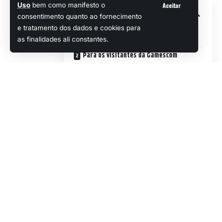
Aceitar
Uso
bem como manifesto o
Sumário
consentimento quanto ao fornecimento
e tratamento dos dados e cookies para
Novidades durante o Gamescom 2024
as finalidades ali constantes.
Para os visitantes da Gamescom
Expectativas no PAX Panel
Veja Também
Steam libera mais jogos
grátis para embalar a
sua jogatina!
RTS mais aguardado do ano? Broken Arrow já
está disponível via Steam
Popular
“Aquecendo os motores” para a estreia,
Bethesda revela detalhes do gameplay do
Continuar Lendo
vindouro Indiana Jones and the Great Circle