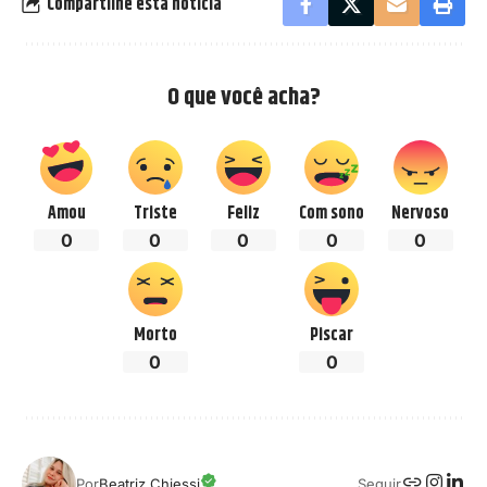
Compartilhe esta notícia
O que você acha?
Amou
Triste
Feliz
Com sono
Nervoso
0
0
0
0
0
Morto
Piscar
0
0
Seguir
Por
Beatriz Chiessi