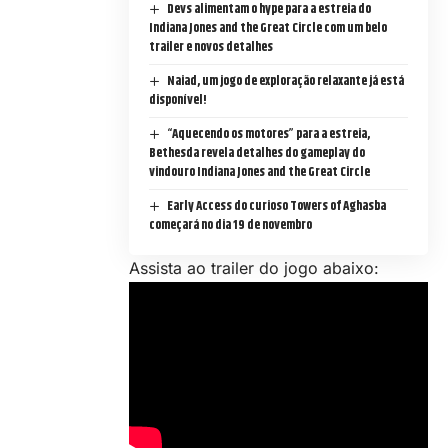
Devs alimentam o hype para a estreia do
Indiana Jones and the Great Circle com um belo
trailer e novos detalhes
Naiad, um jogo de exploração relaxante já está
disponível!
“Aquecendo os motores” para a estreia,
Bethesda revela detalhes do gameplay do
vindouro Indiana Jones and the Great Circle
Early Access do curioso Towers of Aghasba
começará no dia 19 de novembro
Assista ao trailer do jogo abaixo: