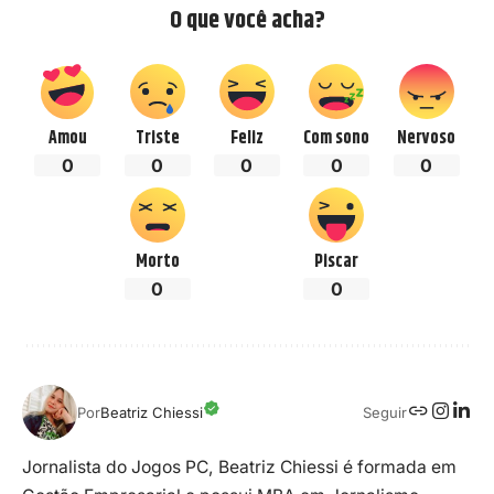
O que você acha?
Amou
Triste
Feliz
Com sono
Nervoso
0
0
0
0
0
Morto
Piscar
0
0
Seguir
Por
Beatriz Chiessi
Jornalista do Jogos PC, Beatriz Chiessi é formada em