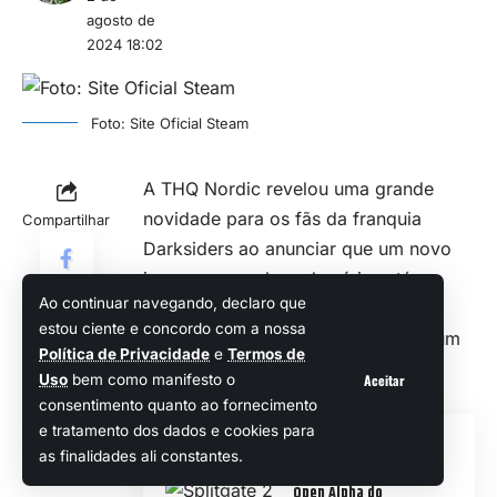
agosto de
2024 18:02
Foto: Site Oficial Steam
A THQ Nordic revelou uma grande
novidade para os fãs da franquia
Compartilhar
Darksiders ao anunciar que um novo
jogo para a aclamada série está em
Ao continuar navegando, declaro que
desenvolvimento.
estou ciente e concordo com a nossa
Embora o projeto ainda não tenha um
Política de Privacidade
e
Termos de
título definitivo, a expectativa já é
Aceitar
Uso
bem como manifesto o
grande entre os jogadores.
consentimento quanto ao fornecimento
e tratamento dos dados e cookies para
Veja Também
as finalidades ali constantes.
Open Alpha do