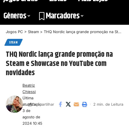
Gêneros
Marcadores
Jogos PC
>
Steam
>
THQ Nordic lança grande promoção na Steam e Showcase no YouTube com novidades
STEAM
THQ Nordic lança grande promoção na
Steam e Showcase no YouTube com
novidades
Beatriz
Chiessi
Última
atualização:
2 min. de Leitura
Compartilhar
3 de
agosto de
2024 10:45