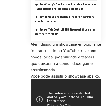
Tom Clancy’s The Division 2 celebra 6 anos com
Twitch Drops e recompensas exclusivas!
Den of Wolves ganha novo trailer de gameplay
com foco em stealth
Spin-off do Control? FBC Firebreak já tem uma
data para estrear!
Além disso, um showcase emocionante
foi transmitido no YouTube, revelando
novos jogos, jogabilidade e teasers
que deixaram a comunidade gamer
entusiasmada.
Você pode assistir o showcase abaixo: