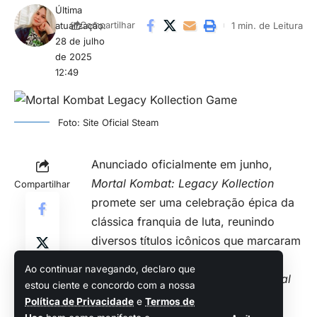
Última
atualização:
1 min. de Leitura
Compartilhar
28 de julho
de 2025
12:49
Foto: Site Oficial Steam
Anunciado oficialmente em junho,
Mortal Kombat: Legacy Kollection
Compartilhar
promete ser uma celebração épica da
clássica franquia de luta, reunindo
diversos títulos icônicos que marcaram
gerações.
Ao continuar navegando, declaro que
A coletânea inclui jogos como
Mortal
estou ciente e concordo com a nossa
Kombat
(1992),
Mortal Kombat II
Política de Privacidade
e
Termos de
(1993),
Mortal Kombat 3
(1995),