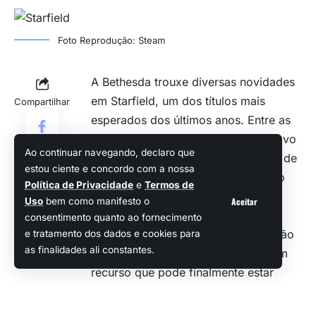
Foto Reprodução: Steam
A Bethesda trouxe diversas novidades
em Starfield, um dos títulos mais
Compartilhar
esperados dos últimos anos. Entre as
melhorias já reveladas, estão um novo
Ao continuar navegando, declaro que
mapa para consulta, modificadores de
estou ciente e concordo com a nossa
XP e a tão solicitada personalização
Política de Privacidade
e
Termos de
do interior da nave.
Aceitar
Uso
bem como manifesto o
Contudo, a comunidade gamer está
consentimento quanto ao fornecimento
com grandes expectativas em relação
e tratamento dos dados e cookies para
as finalidades ali constantes.
à chegada de veículos terrestres, um
recurso que pode finalmente estar
disponível na próxima atualização do
jogo, conforme um rumor que