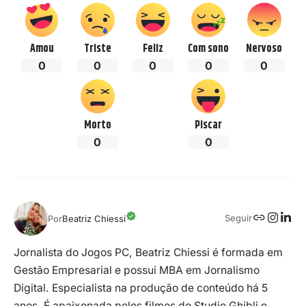
Amou
Triste
Feliz
Com sono
Nervoso
0
0
0
0
0
Morto
Piscar
0
0
Seguir
Por
Beatriz Chiessi
Jornalista do Jogos PC, Beatriz Chiessi é formada em
Gestão Empresarial e possui MBA em Jornalismo
Digital. Especialista na produção de conteúdo há 5
anos. É apaixonada pelos filmes do Studio Ghibli e