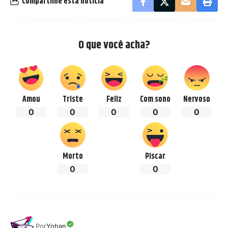
Compartilhe esta notícia
O que você acha?
Amou
Triste
Feliz
Com sono
Nervoso
0
0
0
0
0
Morto
Piscar
0
0
Por
Yohan