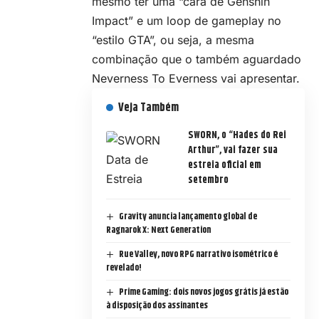
mesmo ter uma “cara de Genshin
Impact” e um loop de gameplay no
“estilo GTA”, ou seja, a mesma
combinação que o também aguardado
Neverness To Everness vai apresentar.
Veja Também
SWORN, o “Hades do Rei
Arthur”, vai fazer sua
estreia oficial em
setembro
Gravity anuncia lançamento global de
Ragnarok X: Next Generation
Rue Valley, novo RPG narrativo isométrico é
revelado!
Prime Gaming: dois novos jogos grátis já estão
à disposição dos assinantes