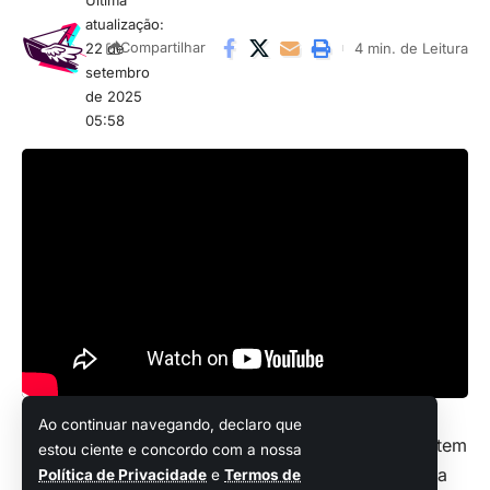
atualização:
22 de
4 min. de Leitura
Compartilhar
setembro
de 2025
05:58
Ao continuar navegando, declaro que
Fazendo a alegria daqueles que curtem
estou ciente e concordo com a nossa
jogos de tiro eletrizantes
, os devs da
Política de Privacidade
e
Termos de
Compartilhar