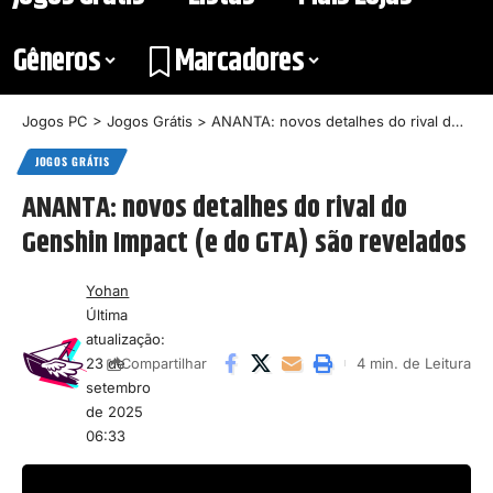
Gêneros
Marcadores
Jogos PC
>
Jogos Grátis
>
ANANTA: novos detalhes do rival do Genshin Impact (e do GTA) são revelados
JOGOS GRÁTIS
ANANTA: novos detalhes do rival do
Genshin Impact (e do GTA) são revelados
Yohan
Última
atualização:
23 de
4 min. de Leitura
Compartilhar
setembro
de 2025
06:33