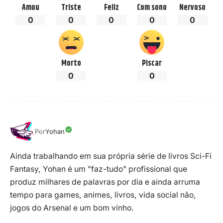
Amou
Triste
Feliz
Com sono
Nervoso
0
0
0
0
0
Morto
Piscar
0
0
Por
Yohan
Ainda trabalhando em sua própria série de livros Sci-Fi
Fantasy, Yohan é um "faz-tudo" profissional que
produz milhares de palavras por dia e ainda arruma
tempo para games, animes, livros, vida social não,
jogos do Arsenal e um bom vinho.