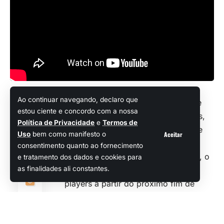
Ao continuar navegando, declaro que
Finalmente! Após
uma campanha de
estou ciente e concordo com a nossa
pré-registro
que durou vários meses,
Compartilhar
Política de Privacidade
e
Termos de
os devs da Yostar Games finalmente
Aceitar
Uso
bem como manifesto o
revelaram a data de estreia do
consentimento quanto ao fornecimento
promissor Stella Sora. Melhor ainda, o
e tratamento dos dados e cookies para
as finalidades ali constantes.
game vai ficar à disposição dos
players a partir do próximo fim de
semana.
Isso mesmo! Conforme foi explicado