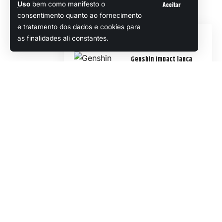
indicam uma possível violação de
Aceitar
Uso
bem como manifesto o
consentimento quanto ao fornecimento
direitos autorais.
e tratamento dos dados e cookies para
Veja Também
as finalidades ali constantes.
Genshin Impact lança
novo evento com
recompensas incríveis!
Playtest do promissor ARC Raiders vai rolar na
Steam no próximo fim de semana
Jogadores de GTA querem que a Rockstar
traga de volta um recurso de San Andreas ao GTA
6
Acesso antecipado de Path of Exile 2 é
finalmente anunciado
“Tactical Breach Wizards” é lançado com ótima
Popular
avaliação no Steam
Continuar Lendo