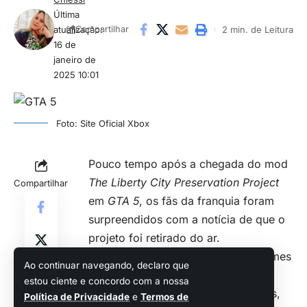
Última
atualização:
2 min. de Leitura
Compartilhar
16 de
janeiro de
2025 10:01
Foto: Site Oficial Xbox
Pouco tempo após a chegada do mod
The Liberty City Preservation Project
Compartilhar
em
GTA 5
, os fãs da franquia foram
surpreendidos com a notícia de que o
projeto foi retirado do ar.
A decisão veio após a Rockstar Games
Ao continuar navegando, declaro que
intervir, alegando questões que,
estou ciente e concordo com a nossa
embora não oficialmente detalhadas,
Política de Privacidade
e
Termos de