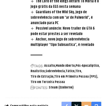
The Lord of the Rings Return To Moria é o
jogo grátis da EGS nesta semana
Guardians of the Wild Sky, jogo de
sobrevivência com um “ar de Palworld”, é
anunciado para PC
Possível anúncio: Novo trailer de GTA 6
pode estar prestes a ser revelado
Anchor, novo jogo de sobrevivência
multiplayer “tipo Subnautica”, é revelado
Assalto
Mundo Aberto
Pós-Apocalíptico
TAGS:
Realístico
Sobrevivência
Tático
Tiro
Tiro de Extração
Tiro em Primeira Pessoa (FPS)
Tiro em Terceira Pessoa
Steam (Exoborne)
FONTES: