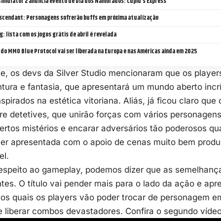
Simulator 2 anuncia evento de Dia dos Namorados: Cupid’s Express
escendant: Personagens sofrerão buffs em próxima atualização
: lista com os jogos grátis de abril é revelada
do MMO Blue Protocol vai ser liberada na Europa e nas Américas ainda em 2025
e, os devs da Silver Studio mencionaram que os playe
ura e fantasia, que apresentará um mundo aberto incrív
spirados na estética vitoriana. Aliás, já ficou claro que
re detetives, que unirão forças com vários personagens
rtos mistérios e encarar adversários tão poderosos qua
i ser apresentada com o apoio de cenas muito bem prod
el.
respeito ao gameplay, podemos dizer que as semelhanç
tes. O título vai pender mais para o lado da ação e a
os quais os players vão poder trocar de personagem em
e liberar combos devastadores. Confira o segundo víde