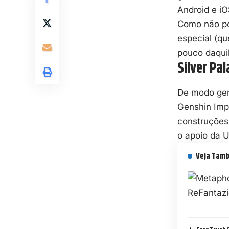
Android e iO
Como não po
especial (qu
pouco daqui
Silver Pa
De modo ger
Genshin Impa
construções 
o apoio da U
Veja Tam