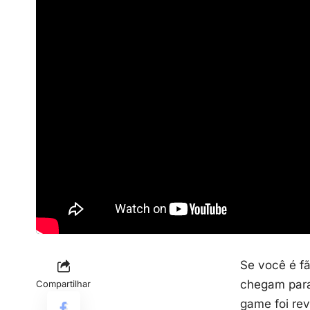
Se você é f
chegam para 
Compartilhar
game foi rev