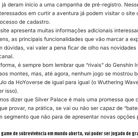
já deram início a uma campanha de pré-registro. Nesse
teressados em curtir a aventura já podem visitar o
site 
rocesso de cadastro.
site apresenta muitas informações adicionais interess
ns, as principais funcionalidades que vão marcar a ex
m dúvidas, vai valer a pena ficar de olho nas novidades
canal.
 forma, é sempre bom lembrar que “rivais” do Genshin 
aos montes, mas, até agora, nenhum jogo se mostrou b
tulo da HoYoverse de igual para igual (o Wuthering Wav
r isso).
mos dizer que Silver Palace é mais uma promessa que c
que provar, na prática, se vai ou não ser capaz de “bat
 segmento que não para de apresentar novas opções p
d, game de sobrevivência em mundo aberto, vai poder ser jogado de gr