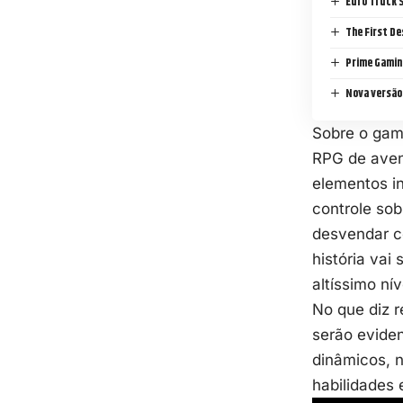
Euro Truck 
The First D
Prime Gaming
Nova versão 
Sobre o gam
RPG de avent
elementos in
controle sob
desvendar ce
história va
altíssimo nív
No que diz 
serão eviden
dinâmicos, n
habilidades 