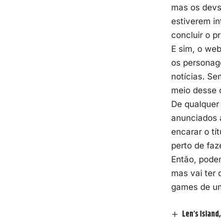
mas os devs 
estiverem in
concluir o p
E sim, o web
os personage
notícias. Se
meio desse 
De qualquer
anunciados 
encarar o tí
perto de faze
Então, pode
mas vai ter 
games de um
Len’s Islan