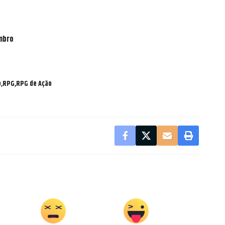
mbro
o
RPG
RPG de Ação