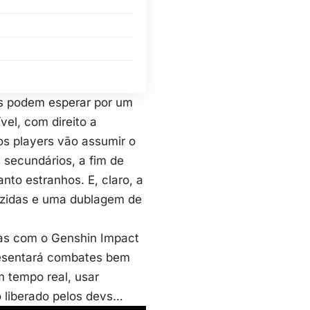
rs podem esperar por um
el, com direito a
 os players vão assumir o
 secundários, a fim de
nto estranhos. E, claro, a
uzidas e uma dublagem de
as com o Genshin Impact
presentará combates bem
 tempo real, usar
o liberado pelos devs…