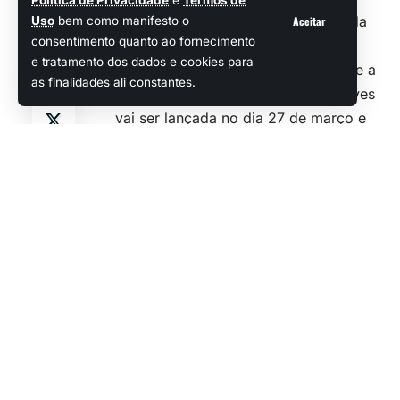
Política de Privacidade
e
Termos de
No último fim de semana, os devs da
Aceitar
Uso
bem como manifesto o
consentimento quanto ao fornecimento
Kuro Games promoveram uma live
Compartilhar
e tratamento dos dados e cookies para
especial, com vistas a confirmar que a
as finalidades ali constantes.
versão 2.2 do ótimo
Wuthering Waves
vai ser lançada no dia 27 de março e
apresentará uma boa série de
novidades (que têm tudo para prender
a atenção dos players).
Além disso, tivemos a confirmação de
que o game finalmente vai ficar
disponível por meio da Steam, o que
quer dizer que a base de fãs do título
deverá aumentar ainda mais, em um
futuro não muito distante… vamos dar
uma olhada em todas as informações
apresentadas pelos devs?