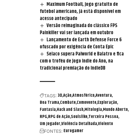
Maximum Football, jogo gratuito de
futebol americano, já está disponível em
acesso antecipado
Versão reimaginada do clássico FPS
Painkiller vai ser lançada em outubro
Lançamento de Earth Defense Force 6
ofuscado por exigência de Conta Epic
Selaco supera Palworld e Balatro e fica
com o troféu de Jogo Indie do Ano, na
tradicional premiação do IndieDB
3D
Ação
Atmosférico
Aventura
TAGS:
Boa Trama
Combate
Comovente
Exploração
Fantasia
Hack and Slash
Mitologia
Mundo Aberto
RPG
RPG de Ação
Soulslike
Terceira Pessoa
Um Jogador
Violência Detalhada
Violento
Eurogamer
FONTES: