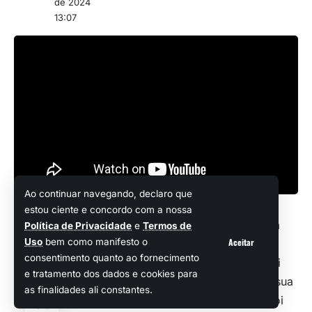
de 2024
13:07
Ao continuar navegando, declaro que
estou ciente e concordo com a nossa
Compartilhando um press release, a
Política de Privacidade
e
Termos de
Aceitar
Uso
bem como manifesto o
Infold Games revelou várias
Compartilhar
consentimento quanto ao fornecimento
informações sobre o update que vai
e tratamento dos dados e cookies para
colocar o popular Infinity Nikki em sua
as finalidades ali constantes.
versão 1.1. O pacote de conteúdo foi