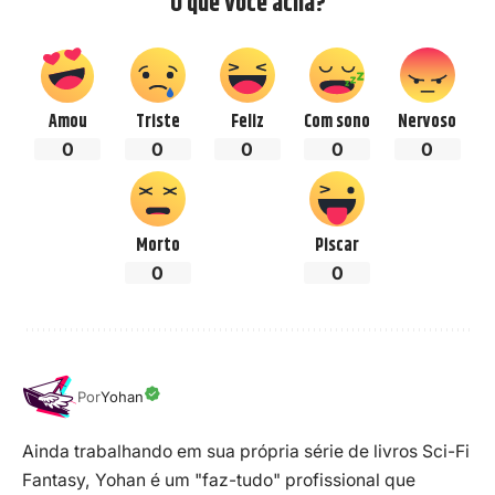
O que você acha?
Amou
Triste
Feliz
Com sono
Nervoso
0
0
0
0
0
Morto
Piscar
0
0
Por
Yohan
Ainda trabalhando em sua própria série de livros Sci-Fi
Fantasy, Yohan é um "faz-tudo" profissional que