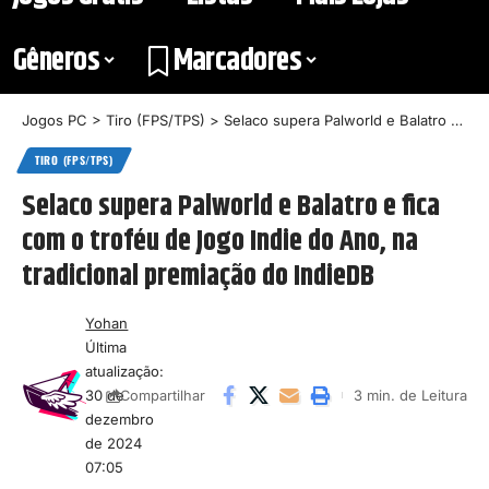
Gêneros
Marcadores
Jogos PC
>
Tiro (FPS/TPS)
>
Selaco supera Palworld e Balatro e fica com o troféu de Jogo Indie do Ano, na tradicional premiação do IndieDB
TIRO (FPS/TPS)
Selaco supera Palworld e Balatro e fica
com o troféu de Jogo Indie do Ano, na
tradicional premiação do IndieDB
Yohan
Última
atualização:
30 de
3 min. de Leitura
Compartilhar
dezembro
de 2024
07:05