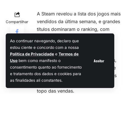
A Steam revelou a lista dos jogos mais
vendidos da última semana, e grandes
Compartilhar
títulos dominaram o ranking, com
destaque para lançamentos
Ao continuar navegando, declaro que
aguardados e sucessos já
estou ciente e concordo com a nossa
consolidados.
Política de Privacidade
e
Termos de
Entre as preferências dos jogadores,
Aceitar
Uso
bem como manifesto o
encontramos experiências épicas de
consentimento quanto ao fornecimento
e tratamento dos dados e cookies para
RPG
, ação cooperativa e campanhas
as finalidades ali constantes.
cinematográficas que garantiram o
topo das vendas.
Foto: Site Oficial Steam
Os 10 jogos mais vendidos