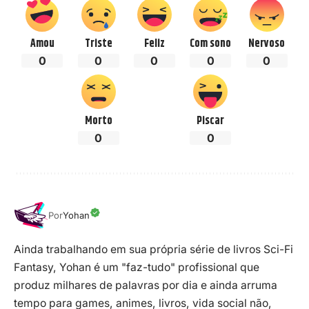
Amou
Triste
Feliz
Com sono
Nervoso
0
0
0
0
0
Morto
Piscar
0
0
Por
Yohan
Ainda trabalhando em sua própria série de livros Sci-Fi
Fantasy, Yohan é um "faz-tudo" profissional que
produz milhares de palavras por dia e ainda arruma
tempo para games, animes, livros, vida social não,