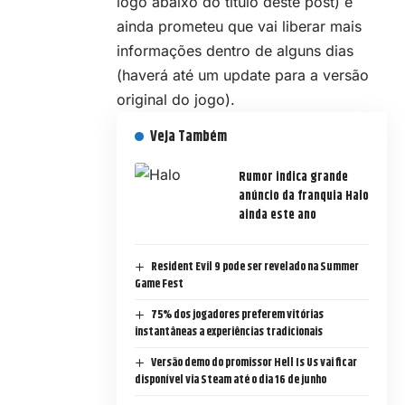
logo abaixo do título deste post) e
ainda prometeu que vai liberar mais
informações dentro de alguns dias
(haverá até um update para a versão
original do jogo).
Veja Também
Rumor indica grande
anúncio da franquia Halo
ainda este ano
Resident Evil 9 pode ser revelado na Summer
Game Fest
75% dos jogadores preferem vitórias
instantâneas a experiências tradicionais
Versão demo do promissor Hell Is Us vai ficar
disponível via Steam até o dia 16 de junho