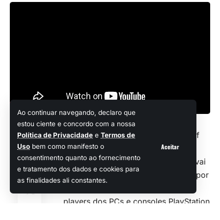
Ao continuar navegando, declaro que
estou ciente e concordo com a nossa
Como todos os fãs do ótimo Path of
Política de Privacidade
e
Termos de
Aceitar
Uso
bem como manifesto o
Exile bem sabem, no dia 06 de
Compartilhar
consentimento quanto ao fornecimento
dezembro, a Grinding Gear Games vai
e tratamento dos dados e cookies para
liberar o aguardado
Path of Exile 2
por
as finalidades ali constantes.
meio do regime Early Access e os
players dos PCs e consoles PlayStation
e Xbox finalmente vão poder ter um