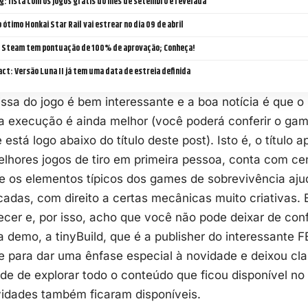
: lista com os jogos grátis do mês de setembro é revelada
o ótimo Honkai Star Rail vai estrear no dia 09 de abril
o Steam tem pontuação de 100% de aprovação; Conheça!
ct: Versão Luna II já tem uma data de estreia definida
ssa do jogo é bem interessante e a boa notícia é que o
a execução é ainda melhor (você poderá conferir o gam
 está logo abaixo do título deste post). Isto é, o título
lhores jogos de tiro em primeira pessoa, conta com ce
e os elementos típicos dos games de sobrevivência aju
adas, com direito a certas mecânicas muito criativas. 
ecer e, por isso, acho que você não pode deixar de con
na demo, a tinyBuild, que é a publisher do interessante
e para dar uma ênfase especial à novidade e deixou cla
de de explorar todo o conteúdo que ficou disponível no 
idades também ficaram disponíveis.