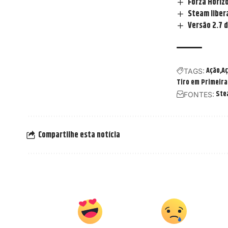
Forza Horizo
Steam libera
Versão 2.7 
Ação
Aç
TAGS:
Tiro em Primeira
Ste
FONTES:
Compartilhe esta notícia