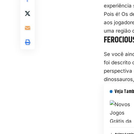
experiência 
Pois é! Os 
aos jogadore
uma região q
FEROCIOU
Se você ain
foi descrit
perspectiva 
dinossauros,
Veja Tam