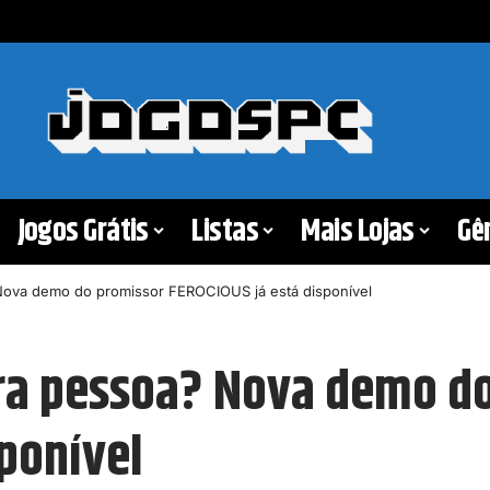
Jogos Grátis
Listas
Mais Lojas
Gê
 Nova demo do promissor FEROCIOUS já está disponível
ira pessoa? Nova demo d
ponível