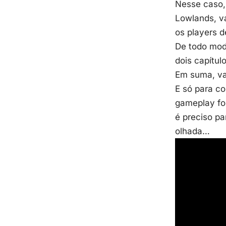
Nesse caso,
Lowlands, va
os players 
De todo mod
dois capítul
Em suma, vai
E só para co
gameplay foi
é preciso pa
olhada…