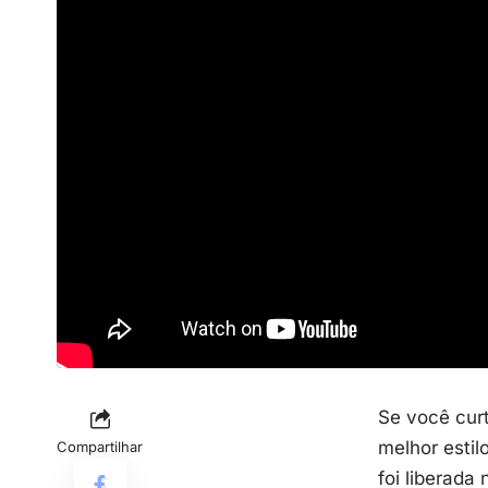
Se você curt
melhor esti
Compartilhar
foi liberad