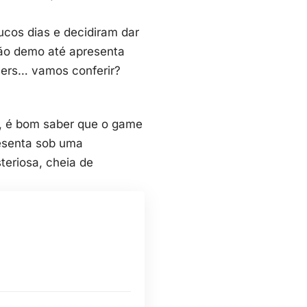
cos dias e decidiram dar
são demo até apresenta
yers… vamos conferir?
S, é bom saber que o game
resenta sob uma
teriosa, cheia de