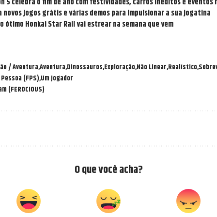
n 5 celebra o fim de ano com festividades, carros inéditos e eventos 
 novos jogos grátis e várias demos para impulsionar a sua jogatina
do ótimo Honkai Star Rail vai estrear na semana que vem
ão / Aventura
Aventura
Dinossauros
Exploração
Não Linear
Realístico
Sobrev
 Pessoa (FPS)
Um Jogador
am (FEROCIOUS)
O que você acha?