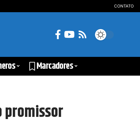
CONTATO
neros
Marcadores
o promissor