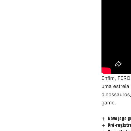
Enfim, FERO
uma estreia 
dinossauros
game
.
Novo jogo g
Pré-registro