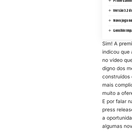
Prime Gaming
Versão 3.2 d
Novo jogo n
Genshin Impa
Sim! A premi
indicou que 
no vídeo que
digno dos me
construídos 
mais complic
muito a ofer
E por falar 
press releas
a oportunida
algumas nov